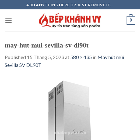
Skip
ADD ANYTHING HERE OR JUST REMOVE IT...
to
content
0
may-hut-mui-sevilla-sv-dl90t
Published
15 Tháng 5, 2023
at
580 × 435
in
Máy hút mùi
Sevilla SV DL90T