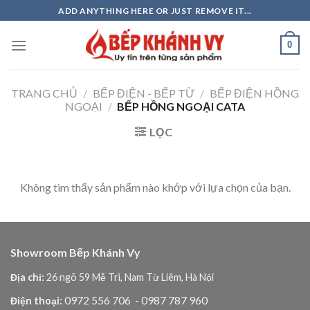
Skip
ADD ANYTHING HERE OR JUST REMOVE IT...
to
content
0
TRANG CHỦ
/
BẾP ĐIỆN - BẾP TỪ
/
BẾP ĐIỆN HỒNG
NGOẠI
/
BẾP HỒNG NGOẠI CATA
LỌC
Không tìm thấy sản phẩm nào khớp với lựa chọn của bạn.
Showroom Bếp Khánh Vy
Địa chỉ:
26 ngõ 59 Mễ Trì, Nam Từ Liêm, Hà Nội
0972 556 706
- 0987 787 960
Điện thoại: