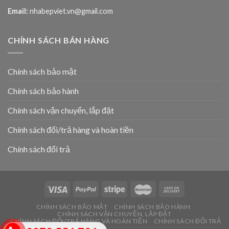
Email:
nhabepviet.vn@gmail.com
CHÍNH SÁCH BÁN HÀNG
Chính sách bảo mật
Chính sách bảo hành
Chính sách vận chuyển, lắp đặt
Chính sách đổi/trả hàng và hoàn tiền
Chính sách đổi trả
CHÍNH SÁCH BẢO MẬT
CHÍNH SÁCH BẢO HÀNH
CHÍNH SÁCH VẬN CHUYỂN, LẮP ĐẶT
CHÍNH SÁCH ĐỔI/TRẢ HÀNG VÀ HOÀN TIỀN
CHÍNH SÁCH ĐỔI TRẢ