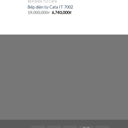
BẾP ĐIỆN TỪ CATA
Bếp điện từ Cata IT 7002
Giá
Giá
19,000,000
₫
6,740,000
₫
gốc
hiện
là:
tại
19,000,000₫.
là:
₫.
6,740,000₫.