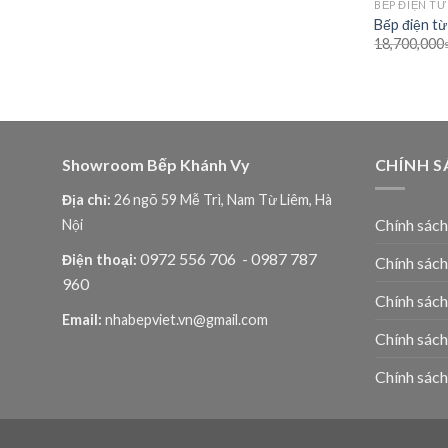
BẾP ĐIỆN TỪ
Bếp điện từ
18,700,000
Showroom Bếp Khánh Vy
CHÍNH S
Địa chỉ:
26 ngõ 59 Mễ Trì, Nam Từ Liêm, Hà
Chính sác
Nội
0972 556 706
- 0987 787
Điện thoại:
Chính sách
960
Chính sách
Email:
nhabepviet.vn@gmail.com
Chính sách
Chính sách