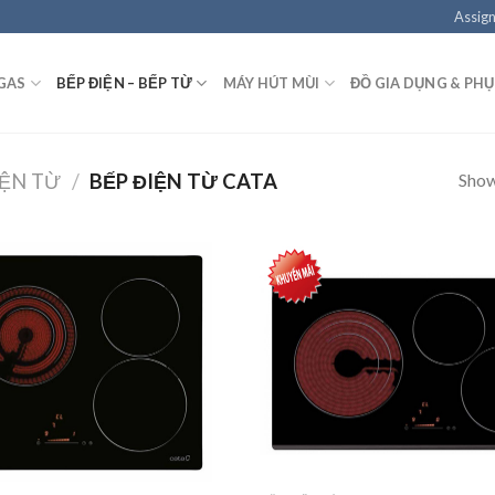
Assign
GAS
BẾP ĐIỆN – BẾP TỪ
MÁY HÚT MÙI
ĐỒ GIA DỤNG & PHỤ
Showi
IỆN TỪ
/
BẾP ĐIỆN TỪ CATA
Add to
wishlist