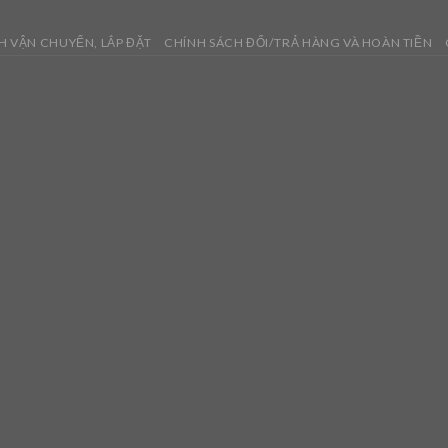
H VẬN CHUYỂN, LẮP ĐẶT
CHÍNH SÁCH ĐỔI/TRẢ HÀNG VÀ HOÀN TIỀN