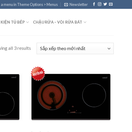
 a menu in Theme Options > Menus
Newsletter
 KIỆN TỦ BẾP
CHẬU RỬA – VÒI RỬA BÁT
ng all 3 results
Add to
Add to
wishlist
wishlist