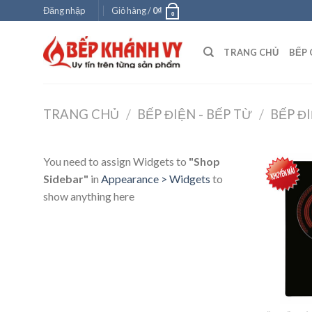
Skip
Đăng nhập
Giỏ hàng /
0
₫
0
to
content
TRANG CHỦ
BẾP 
TRANG CHỦ
/
BẾP ĐIỆN - BẾP TỪ
/
BẾP Đ
You need to assign Widgets to
"Shop
Sidebar"
in
Appearance > Widgets
to
show anything here