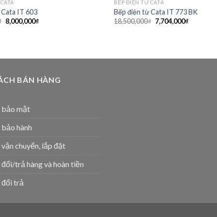
 CATA
BẾP ĐIỆN TỪ CATA
 Cata IT 603
Bếp điện từ Cata IT 773 BK
Giá
Giá
Giá
Giá
₫
8,000,000
₫
18,500,000
₫
7,704,000
₫
gốc
hiện
gốc
hiện
là:
tại
là:
tại
18,700,000₫.
là:
18,500,000₫.
là:
8,000,000₫.
7,704,000
ÁCH BÁN HÀNG
h bảo mật
 bảo hành
 vận chuyển, lắp đặt
 đổi/trả hàng và hoàn tiền
 đổi trả