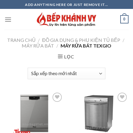
Skip
ADD ANYTHING HERE OR JUST REMOVE IT...
to
content
0
TRANG CHỦ
/
ĐỒ GIA DỤNG & PHỤ KIỆN TỦ BẾP
/
MÁY RỬA BÁT
/
MÁY RỬA BÁT TEXGIO
LỌC
Add to
Add to
wishlist
wishlist