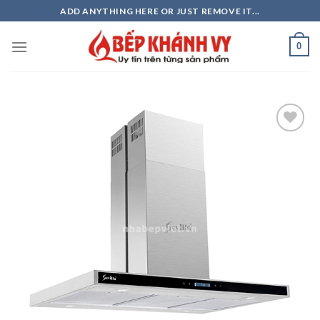
Skip
ADD ANYTHING HERE OR JUST REMOVE IT...
to
content
0
Add to
wishlist