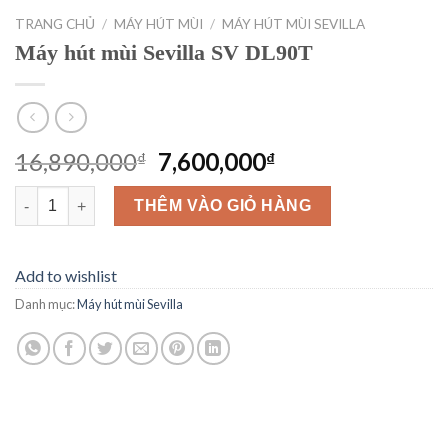
TRANG CHỦ
/
MÁY HÚT MÙI
/
MÁY HÚT MÙI SEVILLA
Máy hút mùi Sevilla SV DL90T
Giá
Giá
16,890,000
7,600,000
₫
₫
gốc
hiện
Máy hút mùi Sevilla SV DL90T số lượng
là:
tại
THÊM VÀO GIỎ HÀNG
16,890,000₫.
là:
7,600,000₫.
Add to wishlist
Danh mục:
Máy hút mùi Sevilla