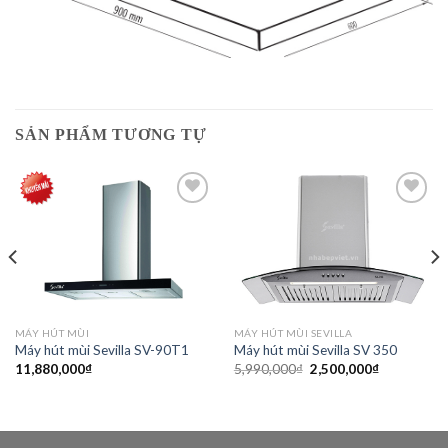
SẢN PHẨM TƯƠNG TỰ
Add to
Add to
wishlist
wishlist
MÁY HÚT MÙI
MÁY HÚT MÙI SEVILLA
Máy hút mùi Sevilla SV-90T1
Máy hút mùi Sevilla SV 350
Giá
Giá
11,880,000
₫
5,990,000
₫
2,500,000
₫
gốc
hiện
là:
tại
5,990,000₫.
là:
₫.
2,500,000₫