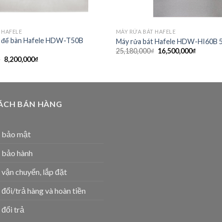
 HAFELE
MÁY RỬA BÁT HAFELE
t để bàn Hafele HDW-T50B
Máy rửa bát Hafele HDW-HI60B 5
Giá
Giá
25,180,000
₫
16,500,000
₫
gốc
hiện
Giá
Giá
₫
8,200,000
₫
là:
tại
gốc
hiện
25,180,000₫.
là:
là:
tại
16,500,0
13,190,000₫.
là:
8,200,000₫.
ÁCH BÁN HÀNG
h bảo mật
 bảo hành
 vận chuyển, lắp đặt
 đổi/trả hàng và hoàn tiền
 đổi trả