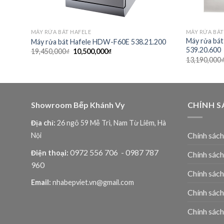
MÁY RỬA BÁT HAFELE
MÁY RỬA BÁT
Máy rửa bá
Máy rửa bát Hafele HDW-F60E 538.21.200
539.20.600
Giá
Giá
19,450,000
₫
10,500,000
₫
gốc
hiện
13,190,000
là:
tại
19,450,000₫.
là:
10,500,000₫.
Showroom Bếp Khánh Vy
CHÍNH S
Địa chỉ:
26 ngõ 59 Mễ Trì, Nam Từ Liêm, Hà
Chính sác
Nội
0972 556 706
- 0987 787
Điện thoại:
Chính sách
960
Chính sách
Email:
nhabepviet.vn@gmail.com
Chính sách
Chính sách