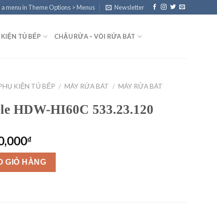
 a menu in Theme Options > Menus
Newsletter
 KIỆN TỦ BẾP
CHẬU RỬA – VÒI RỬA BÁT
PHỤ KIỆN TỦ BẾP
/
MÁY RỬA BÁT
/
MÁY RỬA BÁT
ele HDW-HI60C 533.23.120
Giá
0,000
₫
hiện
 533.23.120 số lượng
tại
O GIỎ HÀNG
0,000₫.
là:
17,500,000₫.