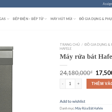
Assign
GAS
BẾP ĐIỆN – BẾP TỪ
MÁY HÚT MÙI
ĐỒ GIA DỤNG & PHỤ
TRANG CHỦ
/
ĐỒ GIA DỤNG & 
HAFELE
Máy rửa bát Haf
Add to
wishlist
Giá
24,180,000
17,50
₫
gốc
Máy rửa bát Hafele HDW-HI60C
là:
THÊM VÀ
24,18
Add to wishlist
Danh mục:
Máy Rửa Bát Hafele