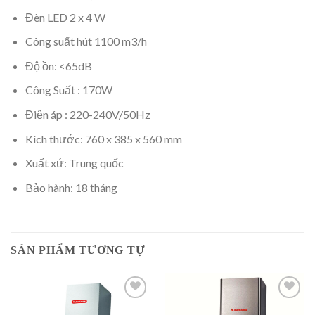
Đèn LED 2 x 4 W
Công suất hút 1100 m3/h
Độ ồn: <65dB
Công Suất : 170W
Điện áp : 220-240V/50Hz
Kích thước: 760 x 385 x 560 mm
Xuất xứ: Trung quốc
Bảo hành: 18 tháng
SẢN PHẨM TƯƠNG TỰ
Add to
Add to