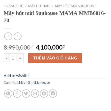
TRANG CHỦ
/
MÁY HÚT MÙI
/
MÁY HÚT MÙI SUNHOUSE
Máy hút mùi Sunhouse MAMA MMB6816-
70
Giá
Giá
8,990,000
4,100,000
₫
₫
gốc
hiện
Máy hút mùi Sunhouse MAMA MMB6816-70 số lượng
là:
tại
THÊM VÀO GIỎ HÀNG
8,990,000₫.
là:
4,100,000₫.
Add to wishlist
Danh mục:
Máy hút mùi Sunhouse