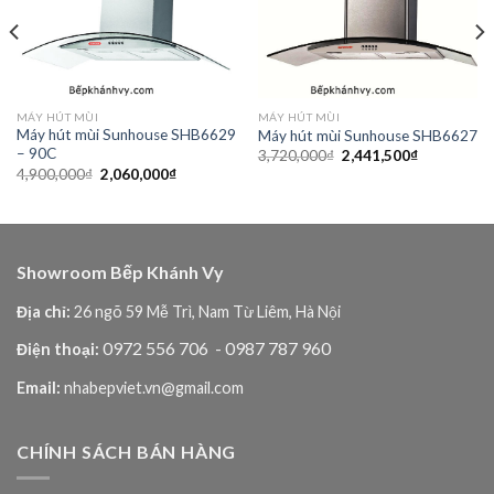
wishlist
wishlist
MÁY HÚT MÙI
MÁY HÚT MÙI
Máy hút mùi Sunhouse SHB6629
Máy hút mùi Sunhouse SHB6627
– 90C
Giá
Giá
3,720,000
₫
2,441,500
₫
gốc
hiện
Giá
Giá
4,900,000
₫
2,060,000
₫
là:
tại
gốc
hiện
3,720,000₫.
là:
là:
tại
₫.
2,441,500₫
4,900,000₫.
là:
2,060,000₫.
Showroom Bếp Khánh Vy
Địa chỉ:
26 ngõ 59 Mễ Trì, Nam Từ Liêm, Hà Nội
0972 556 706
- 0987 787 960
Điện thoại:
Email:
nhabepviet.vn@gmail.com
CHÍNH SÁCH BÁN HÀNG