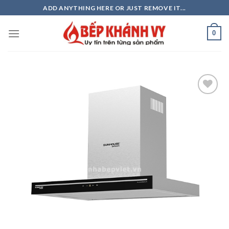
Skip
ADD ANYTHING HERE OR JUST REMOVE IT...
to
content
0
Add to
wishlist