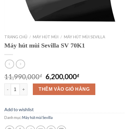
TRANG CHỦ
/
MÁY HÚT MÙI
/
MÁY HÚT MÙI SEVILLA
Máy hút mùi Sevilla SV 70K1
Giá
Giá
11,990,000
6,200,000
₫
₫
gốc
hiện
Máy hút mùi Sevilla SV 70K1 số lượng
là:
tại
THÊM VÀO GIỎ HÀNG
11,990,000₫.
là:
6,200,000₫.
Add to wishlist
Danh mục:
Máy hút mùi Sevilla