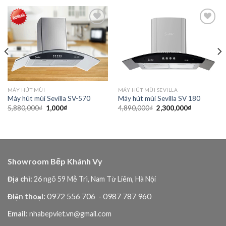
Add to
Add to
wishlist
wishlist
MÁY HÚT MÙI
MÁY HÚT MÙI SEVILLA
Máy hút mùi Sevilla SV-570
Máy hút mùi Sevilla SV 180
Giá
Giá
Giá
Giá
5,880,000
₫
1,000
₫
4,890,000
₫
2,300,000
₫
gốc
hiện
gốc
hiện
là:
tại
là:
tại
5,880,000₫.
là:
4,890,000₫.
là:
1,000₫.
2,300,000₫
Showroom Bếp Khánh Vy
Địa chỉ:
26 ngõ 59 Mễ Trì, Nam Từ Liêm, Hà Nội
0972 556 706
- 0987 787 960
Điện thoại:
Email:
nhabepviet.vn@gmail.com