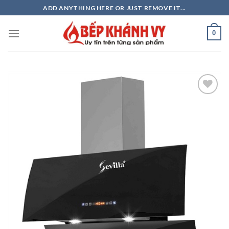
Skip
ADD ANYTHING HERE OR JUST REMOVE IT...
to
content
0
Add to
wishlist