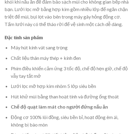
khói khi nấu ăn để đảm bảo sạch mùi cho không gian bếp nhà
bạn. Lưới lọc mỡ bằng hợp kim gồm nhiều lớp để ngăn chặn
triệt để mùi, bụi lọt vào bên trong máy gây hỏng động cơ.
Tấm lưới này có thể tháo rời để vệ sinh một cách dễ dàng.
Đặc tính sản phẩm
Máy hút kính vát sang trọng
Chất liệu thân máy thép + kính đen
Phím điều khiển cảm ứng 3 tốc độ, chế độ hẹn giờ, chế độ
vẫy tay tắt mở
Lưới lọc mỡ hợp kim nhôm 5 lớp siêu bền
Hút khử mùi bằng than hoạt tính và đường ống thoát
Chế độ quạt làm mát cho người đứng nấu ăn
Động cơ 100% lõi đồng, siêu bền bỉ, hoạt động êm ái,
không bị bào mòn