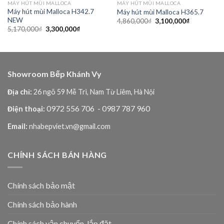
MÁY HÚT MÙI MALLOCA
MÁY HÚT MÙI MALLOCA
Máy hút mùi Malloca H342.7
Máy hút mùi Malloca H365.7
NEW
Giá
Giá
4,860,000
₫
3,100,000
₫
gốc
hiện
Giá
Giá
5,170,000
₫
3,300,000
₫
là:
tại
gốc
hiện
4,860,000₫.
là:
là:
tại
₫.
3,100,000₫
5,170,000₫.
là:
3,300,000₫.
Showroom Bếp Khánh Vy
Địa chỉ:
26 ngõ 59 Mễ Trì, Nam Từ Liêm, Hà Nội
0972 556 706
- 0987 787 960
Điện thoại:
Email:
nhabepviet.vn@gmail.com
CHÍNH SÁCH BÁN HÀNG
Chính sách bảo mật
Chính sách bảo hành
Chính sách vận chuyển, lắp đặt