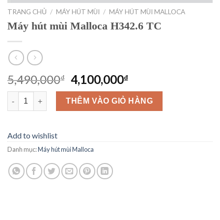
TRANG CHỦ
/
MÁY HÚT MÙI
/
MÁY HÚT MÙI MALLOCA
Máy hút mùi Malloca H342.6 TC
Giá
Giá
5,490,000
4,100,000
₫
₫
gốc
hiện
Máy hút mùi Malloca H342.6 TC số lượng
là:
tại
THÊM VÀO GIỎ HÀNG
5,490,000₫.
là:
4,100,000₫.
Add to wishlist
Danh mục:
Máy hút mùi Malloca