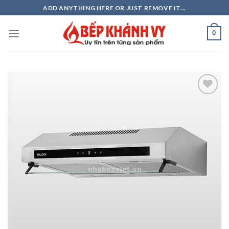
Skip
ADD ANYTHING HERE OR JUST REMOVE IT...
to
content
0
Add to
wishlist