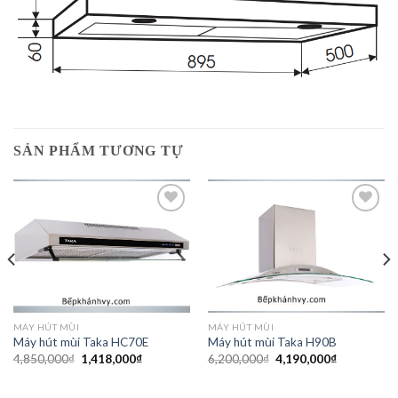
SẢN PHẨM TƯƠNG TỰ
Add to
Add to
wishlist
wishlist
MÁY HÚT MÙI
MÁY HÚT MÙI
Máy hút mùi Taka HC70E
Máy hút mùi Taka H90B
Giá
Giá
Giá
Giá
4,850,000
₫
1,418,000
₫
6,200,000
₫
4,190,000
₫
gốc
hiện
gốc
hiện
là:
tại
là:
tại
4,850,000₫.
là:
6,200,000₫.
là: