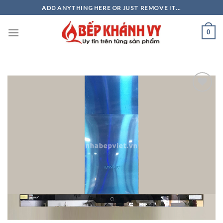
Skip
ADD ANYTHING HERE OR JUST REMOVE IT...
to
content
0
Add to
wishlist