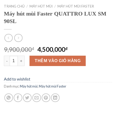
TRANG CHỦ
/
MÁY HÚT MÙI
/
MÁY HÚT MÙI FASTER
Máy hút mùi Faster QUATTRO LUX SM
90SL
Giá
Giá
9,900,000
4,500,000
₫
₫
gốc
hiện
Máy hút mùi Faster QUATTRO LUX SM 90SL số lượng
là:
tại
THÊM VÀO GIỎ HÀNG
9,900,000₫.
là:
4,500,000₫.
Add to wishlist
Danh mục:
Máy hút mùi
,
Máy hút mùi Faster