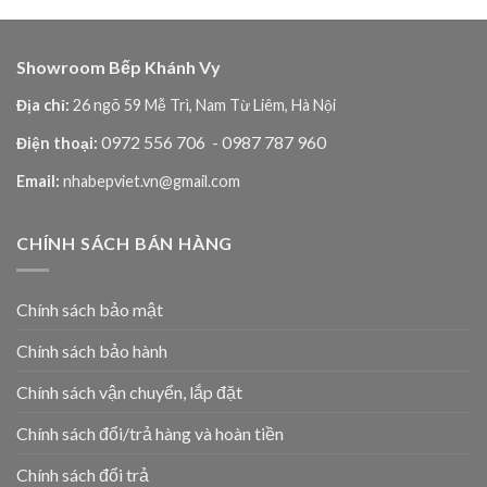
₫.
1,418,000₫.
4,190,000₫
Showroom Bếp Khánh Vy
Địa chỉ:
26 ngõ 59 Mễ Trì, Nam Từ Liêm, Hà Nội
0972 556 706
- 0987 787 960
Điện thoại:
Email:
nhabepviet.vn@gmail.com
CHÍNH SÁCH BÁN HÀNG
Chính sách bảo mật
Chính sách bảo hành
Chính sách vận chuyển, lắp đặt
Chính sách đổi/trả hàng và hoàn tiền
Chính sách đổi trả