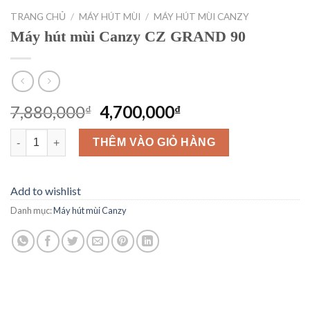
TRANG CHỦ
/
MÁY HÚT MÙI
/
MÁY HÚT MÙI CANZY
Máy hút mùi Canzy CZ GRAND 90
Giá
Giá
7,880,000
4,700,000
₫
₫
gốc
hiện
Máy hút mùi Canzy CZ GRAND 90 số lượng
là:
tại
THÊM VÀO GIỎ HÀNG
7,880,000₫.
là:
4,700,000₫.
Add to wishlist
Danh mục:
Máy hút mùi Canzy