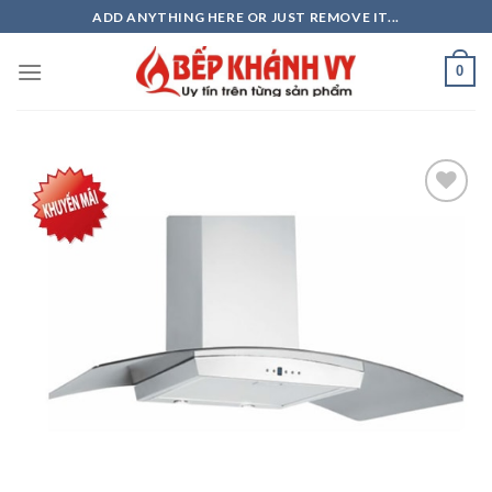
Skip
ADD ANYTHING HERE OR JUST REMOVE IT...
to
content
0
Add to
wishlist