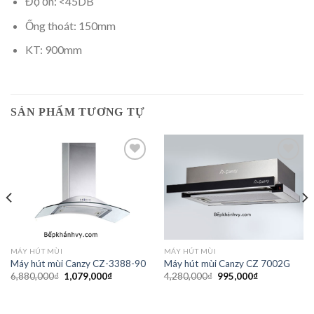
Độ ồn: <45DB
Ống thoát: 150mm
KT: 900mm
SẢN PHẨM TƯƠNG TỰ
Add to
Add to
wishlist
wishlist
MÁY HÚT MÙI
MÁY HÚT MÙI
Máy hút mùi Canzy CZ-3388-90
Máy hút mùi Canzy CZ 7002G
Giá
Giá
Giá
Giá
6,880,000
₫
1,079,000
₫
4,280,000
₫
995,000
₫
gốc
hiện
gốc
hiện
là:
tại
là:
tại
6,880,000₫.
là:
4,280,000₫.
là:
₫.
1,079,000₫.
995,000₫.