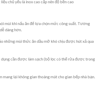
liệu chủ yếu là inox cao cấp nên độ bền cao
hói mùi khi nấu ăn để lựa chọn mức công suất. Tương
 dễ dàng hơn.
bảo những mùi thức ăn dầu mỡ khó chịu được hút xả qua
ử dụng cần được làm sạch (bộ lọc có thể rửa được trong
m mang lại không gian thoáng mát cho gian bếp nhà bạn.