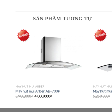
SẢN PHẨM TƯƠNG TỰ
dd to
Add to
shlist
wishlist
MÁY HÚT MÙI ARBER
MÁY HÚT MÙI
Máy hút mùi Arber AB-700P
Máy hút mù
Giá
Giá
5,900,000
₫
4,000,000
₫
5,250,000
₫
gốc
hiện
là:
tại
5,900,000₫.
là:
4,000,000₫.