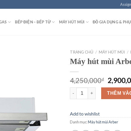
Assign
GAS
BẾP ĐIỆN – BẾP TỪ
MÁY HÚT MÙI
ĐỒ GIA DỤNG & PHỤ
TRANG CHỦ
/
MÁY HÚT MÙI
/
Máy hút mùi Arb
Add to
wishlist
Giá
4,250,000
2,900,
₫
gốc
Máy hút mùi Arber AB-700ka s
là:
THÊM VÀ
4,250,0
Add to wishlist
Danh mục:
Máy hút mùi Arber