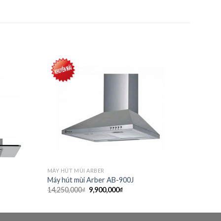
Add to
Add to
wishlist
wishlist
MÁY HÚT MÙI ARBER
Máy hút mùi Arber AB-900J
Giá
Giá
14,250,000
₫
9,900,000
₫
gốc
hiện
là:
tại
14,250,000₫.
là:
₫.
9,900,000₫.