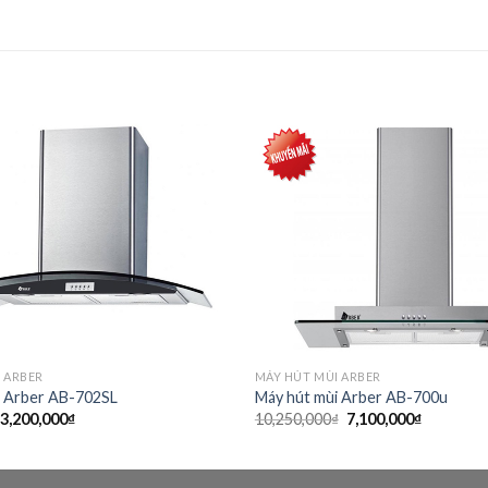
Add to
wishlist
 ARBER
MÁY HÚT MÙI ARBER
i Arber AB-702SL
Máy hút mùi Arber AB-700u
Giá
Giá
Giá
Giá
3,200,000
₫
10,250,000
₫
7,100,000
₫
gốc
hiện
gốc
hiện
là:
tại
là:
tại
5,250,000₫.
là:
10,250,000₫.
là:
3,200,000₫.
7,100,000