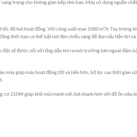
 sang trọng cho không gian bếp nhà bạn. Máy sử dụng nguồn chất 
3 tốc độ hút hoạt động. Với công suất max 1000 m³/h Tùy lượng k
ồng thời bạn có thể bật nút đèn chiếu sáng để đun nấu tiện lợi và
ắp đặt sẽ được nối với ống dẫn khí ra môi trường bên ngoài đảm 
o máy giúp máy hoạt động tốt và bền hơn, bộ lọc sau thời gian s
t.
g cơ 210W giúp khử mùi mạnh mẽ, hút nhanh hơn với độ ồn siêu ê