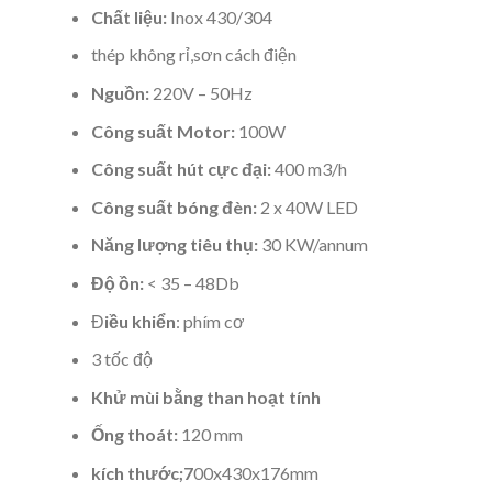
Chất liệu:
Inox 430/304
thép không rỉ,sơn cách điện
Nguồn:
220V – 50Hz
Công suất Motor:
100W
Công suất hút cực đại:
400 m3/h
Công suất bóng đèn:
2 x 40W LED
Năng lượng tiêu thụ:
30 KW/annum
Độ ồn:
< 35 – 48Db
Đ
iều khiển
: phím cơ
3 tốc độ
Khử mùi bằng than hoạt tính
Ống thoát:
120 mm
kích thước;7
00x430x176mm