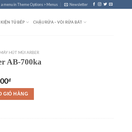
 a menu in Theme Options > Menus
Newsletter
 KIỆN TỦ BẾP
CHẬU RỬA – VÒI RỬA BÁT
MÁY HÚT MÙI ARBER
er AB-700ka
Giá
000
₫
hiện
ố lượng
tại
O GIỎ HÀNG
00₫.
là:
2,900,000₫.