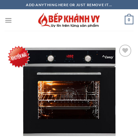
Skip
ADD ANYTHING HERE OR JUST REMOVE IT...
to
content
0
Add to
wishlist