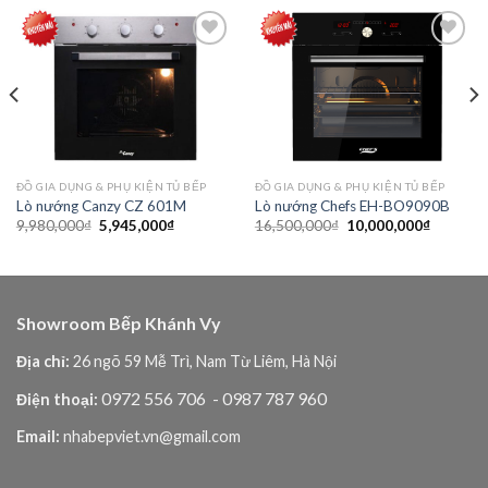
Add to
Add to
wishlist
wishlist
ĐỒ GIA DỤNG & PHỤ KIỆN TỦ BẾP
ĐỒ GIA DỤNG & PHỤ KIỆN TỦ BẾP
Lò nướng Canzy CZ 601M
Lò nướng Chefs EH-BO9090B
Giá
Giá
Giá
Giá
9,980,000
₫
5,945,000
₫
16,500,000
₫
10,000,000
₫
gốc
hiện
gốc
hiện
là:
tại
là:
tại
9,980,000₫.
là:
16,500,000₫.
là:
,000₫.
5,945,000₫.
10,000,0
Showroom Bếp Khánh Vy
Địa chỉ:
26 ngõ 59 Mễ Trì, Nam Từ Liêm, Hà Nội
0972 556 706
- 0987 787 960
Điện thoại:
Email:
nhabepviet.vn@gmail.com