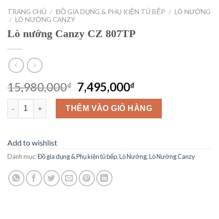
TRANG CHỦ
/
ĐỒ GIA DỤNG & PHỤ KIỆN TỦ BẾP
/
LÒ NƯỚNG
/
LÒ NƯỚNG CANZY
Lò nướng Canzy CZ 807TP
Giá
Giá
15,980,000
7,495,000
₫
₫
gốc
hiện
Lò nướng Canzy CZ 807TP số lượng
là:
tại
THÊM VÀO GIỎ HÀNG
15,980,000₫.
là:
7,495,000₫.
Add to wishlist
Danh mục:
Đồ gia dụng & Phụ kiện tủ bếp
,
Lò Nướng
,
Lò Nướng Canzy