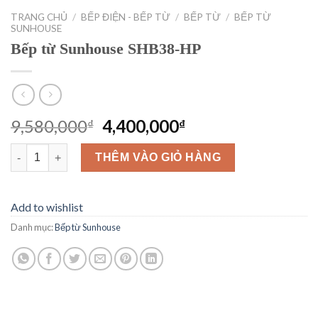
TRANG CHỦ
/
BẾP ĐIỆN - BẾP TỪ
/
BẾP TỪ
/
BẾP TỪ
SUNHOUSE
Bếp từ Sunhouse SHB38-HP
Giá
Giá
9,580,000
4,400,000
₫
₫
gốc
hiện
Bếp từ Sunhouse SHB38-HP số lượng
là:
tại
THÊM VÀO GIỎ HÀNG
9,580,000₫.
là:
4,400,000₫.
Add to wishlist
Danh mục:
Bếp từ Sunhouse