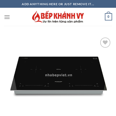
Skip
ADD ANYTHING HERE OR JUST REMOVE IT...
to
content
0
Add to
wishlist