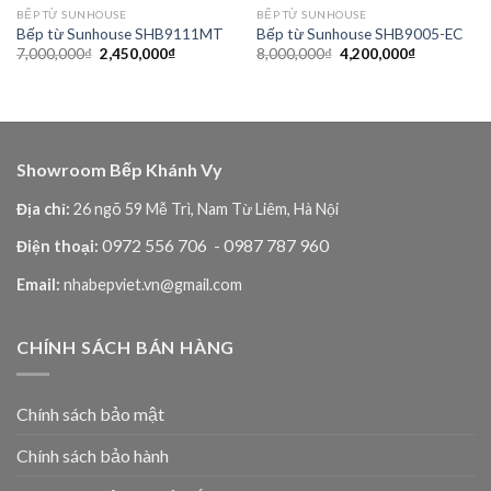
BẾP TỪ SUNHOUSE
BẾP TỪ SUNHOUSE
Bếp từ Sunhouse SHB9111MT
Bếp từ Sunhouse SHB9005-EC
Giá
Giá
Giá
Giá
7,000,000
₫
2,450,000
₫
8,000,000
₫
4,200,000
₫
gốc
hiện
gốc
hiện
là:
tại
là:
tại
7,000,000₫.
là:
8,000,000₫.
là:
2,450,000₫.
4,200,000₫
₫.
Showroom Bếp Khánh Vy
Địa chỉ:
26 ngõ 59 Mễ Trì, Nam Từ Liêm, Hà Nội
0972 556 706
- 0987 787 960
Điện thoại:
Email:
nhabepviet.vn@gmail.com
CHÍNH SÁCH BÁN HÀNG
Chính sách bảo mật
Chính sách bảo hành