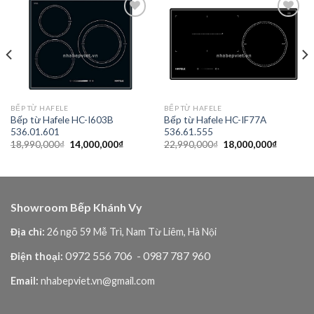
Add to
Add to
wishlist
wishlist
BẾP TỪ HAFELE
BẾP TỪ HAFELE
Bếp từ Hafele HC-I603B
Bếp từ Hafele HC-IF77A
536.01.601
536.61.555
Giá
Giá
Giá
Giá
18,990,000
₫
14,000,000
₫
22,990,000
₫
18,000,000
₫
gốc
hiện
gốc
hiện
là:
tại
là:
tại
18,990,000₫.
là:
22,990,000₫.
là:
,000₫.
14,000,000₫.
18,000,0
Showroom Bếp Khánh Vy
Địa chỉ:
26 ngõ 59 Mễ Trì, Nam Từ Liêm, Hà Nội
0972 556 706
- 0987 787 960
Điện thoại:
Email:
nhabepviet.vn@gmail.com