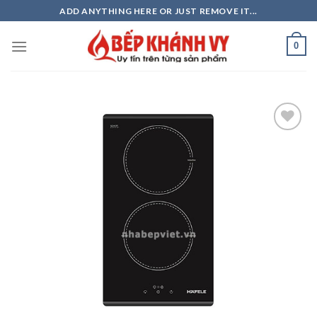
Skip
ADD ANYTHING HERE OR JUST REMOVE IT...
to
content
0
Add to
wishlist