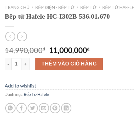
TRANG CHỦ
/
BẾP ĐIỆN - BẾP TỪ
/
BẾP TỪ
/
BẾP TỪ HAFELE
Bếp từ Hafele HC-I302B 536.01.670
Giá
Giá
14,990,000
11,000,000
₫
₫
gốc
hiện
Bếp từ Hafele HC-I302B 536.01.670 số lượng
là:
tại
THÊM VÀO GIỎ HÀNG
14,990,000₫.
là:
11,000,000₫.
Add to wishlist
Danh mục:
Bếp Từ Hafele