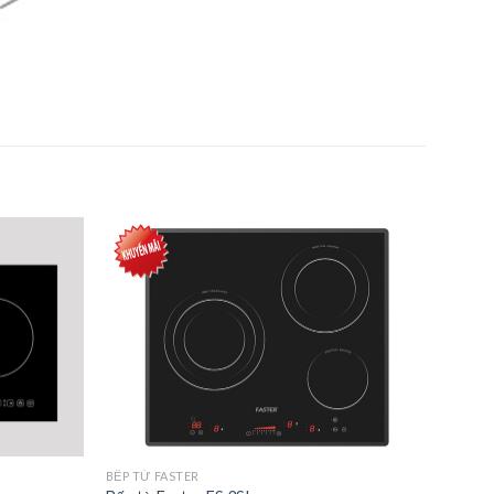
Add to
Add to
wishlist
wishlist
BẾP TỪ FASTER