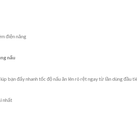
iệm điện năng
ùng nấu
úp bạn đẩy nhanh tốc độ nấu ăn lên rõ rệt ngay từ lần dùng đầu ti
i nhất