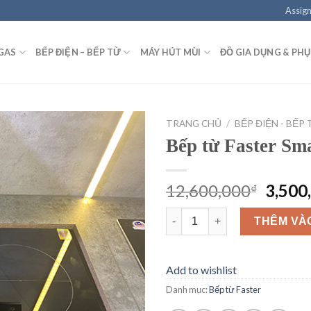
Assign
GAS
BẾP ĐIỆN – BẾP TỪ
MÁY HÚT MÙI
ĐỒ GIA DỤNG & PHỤ
TRANG CHỦ
/
BẾP ĐIỆN - BẾP
Bếp từ Faster Sma
Add to
wishlist
Giá
12,600,000
3,500
₫
gốc
Bếp từ Faster Smart Inverter 9
là:
THÊM VÀ
12,60
Add to wishlist
Danh mục:
Bếp từ Faster