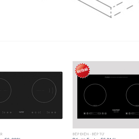
Add to
wishlist
ER
BẾP ĐIỆN - BẾP TỪ