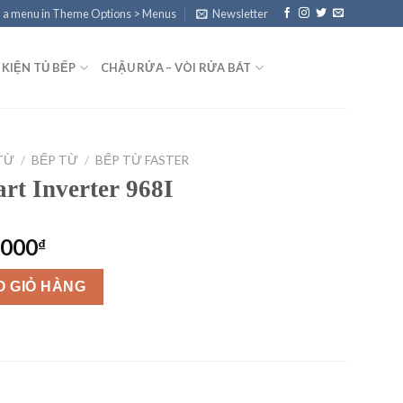
 a menu in Theme Options > Menus
Newsletter
 KIỆN TỦ BẾP
CHẬU RỬA – VÒI RỬA BÁT
 TỪ
/
BẾP TỪ
/
BẾP TỪ FASTER
rt Inverter 968I
Giá
,000
₫
hiện
68I số lượng
tại
O GIỎ HÀNG
0,000₫.
là:
3,500,000₫.