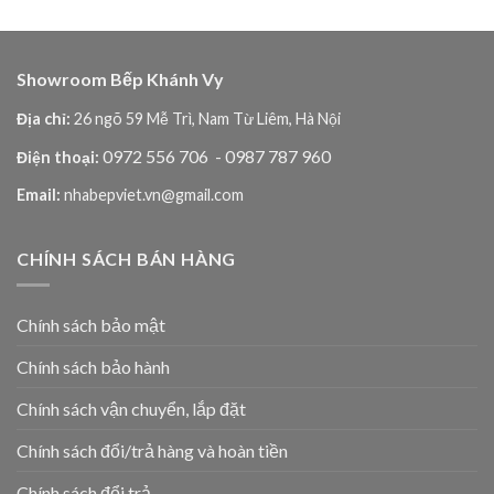
là:
tại
là:
tại
4,990,000₫.
là:
21,900,000₫.
là:
00₫.
2,450,000₫.
7,778,000
Showroom Bếp Khánh Vy
Địa chỉ:
26 ngõ 59 Mễ Trì, Nam Từ Liêm, Hà Nội
0972 556 706
- 0987 787 960
Điện thoại:
Email:
nhabepviet.vn@gmail.com
CHÍNH SÁCH BÁN HÀNG
Chính sách bảo mật
Chính sách bảo hành
Chính sách vận chuyển, lắp đặt
Chính sách đổi/trả hàng và hoàn tiền
Chính sách đổi trả