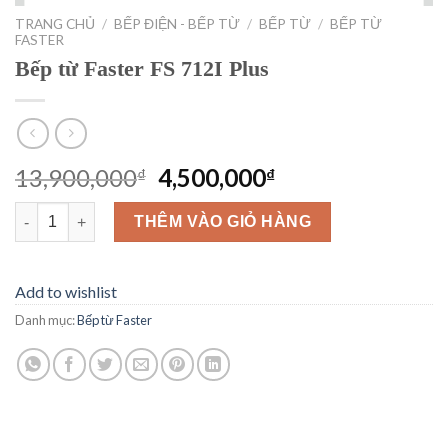
TRANG CHỦ
/
BẾP ĐIỆN - BẾP TỪ
/
BẾP TỪ
/
BẾP TỪ
FASTER
Bếp từ Faster FS 712I Plus
Giá
Giá
13,900,000
4,500,000
₫
₫
gốc
hiện
Bếp từ Faster FS 712I Plus số lượng
là:
tại
THÊM VÀO GIỎ HÀNG
13,900,000₫.
là:
4,500,000₫.
Add to wishlist
Danh mục:
Bếp từ Faster