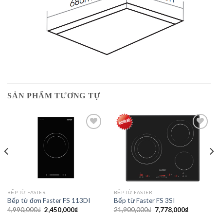
SẢN PHẨM TƯƠNG TỰ
Add to
Add to
wishlist
wishlist
BẾP TỪ FASTER
BẾP TỪ FASTER
Bếp từ đơn Faster FS 113DI
Bếp từ Faster FS 3SI
Giá
Giá
Giá
Giá
4,990,000
₫
2,450,000
₫
21,900,000
₫
7,778,000
₫
gốc
hiện
gốc
hiện