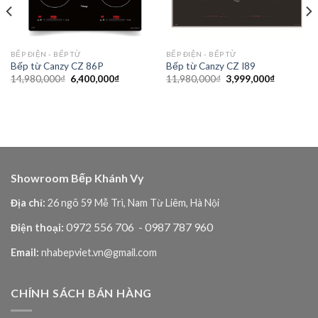
BẾP ĐIỆN - BẾP TỪ
BẾP ĐIỆN - BẾP TỪ
Bếp từ Canzy CZ 86P
Bếp từ Canzy CZ I89
Giá
Giá
Giá
Giá
14,980,000
₫
6,400,000
₫
11,980,000
₫
3,999,000
₫
gốc
hiện
gốc
hiện
là:
tại
là:
tại
14,980,000₫.
là:
11,980,000₫.
là:
6,400,000₫.
3,999,000
₫.
Showroom Bếp Khánh Vy
Địa chỉ:
26 ngõ 59 Mễ Trì, Nam Từ Liêm, Hà Nội
0972 556 706
- 0987 787 960
Điện thoại:
Email:
nhabepviet.vn@gmail.com
CHÍNH SÁCH BÁN HÀNG