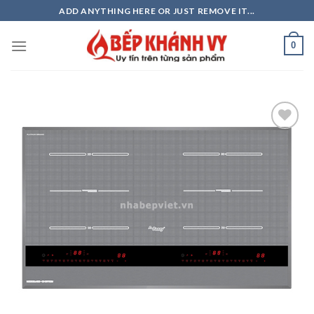
Skip
ADD ANYTHING HERE OR JUST REMOVE IT...
to
content
0
Add to
wishlist