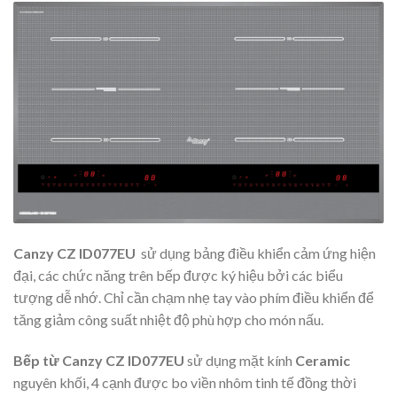
Canzy CZ ID077EU
sử dụng bảng điều khiển cảm ứng hiện
đại, các chức năng trên bếp được ký hiệu bởi các biểu
tượng dễ nhớ. Chỉ cần chạm nhẹ tay vào phím điều khiển để
tăng giảm công suất nhiệt độ phù hợp cho món nấu.
Bếp từ Canzy CZ ID077EU
sử dụng mặt kính
Ceramic
nguyên khối, 4 cạnh được bo viền nhôm tinh tế đồng thời