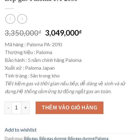
Giá
Giá
3,350,000
3,049,000
₫
₫
gốc
hiện
Mã hàng :
Paloma PA-209J
là:
tại
Thương hiệu :
Paloma
3,350,000₫.
là:
Bảo hành :
5 năm chính hãng Paloma
3,049,000₫.
Xuất xứ :
Paloma Japan
Tình trạng :
Sãn trong kho
Tiết kiệm gas và thời gian nấu bếp, dễ dàng vệ sinh và sử
dụng,Hệ thống cảm ứng tự động ngắt gas an toàn.
Bếp gas Paloma PA-209J số lượng
THÊM VÀO GIỎ HÀNG
Add to wishlist
Danh mục:
Bếp gas
,
Bếp gas dương
,
Bếp gas dương Paloma