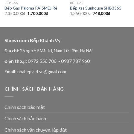
BẾP GAS
BẾP GAS
Bếp Gas Paloma PA-5MEJ Rẻ
Bếp gas Sunhouse SHB3365
Giá
Giá
Giá
Giá
2,350,000
₫
1,700,000
₫
1,350,000
₫
748,000
₫
gốc
hiện
gốc
hiện
là:
tại
là:
tại
2,350,000₫.
là:
1,350,000₫.
là:
1,700,000₫.
748,000₫.
Showroom Bếp Khánh Vy
Địa chỉ:
26 ngõ 59 Mễ Trì, Nam Từ Liêm, Hà Nội
0972 556 706
- 0987 787 960
Điện thoại:
Email:
nhabepviet.vn@gmail.com
CHÍNH SÁCH BÁN HÀNG
Chính sách bảo mật
Chính sách bảo hành
Chính sách vận chuyển, lắp đặt