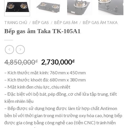
TRANG CHỦ
/
BẾP GAS
/
BẾP GAS ÂM
/
BẾP GAS ÂM TAKA
Bếp gas âm Taka TK-105A1
Giá
Giá
4,850,000
2,730,000
₫
₫
gốc
hiện
– Kích thước mặt kính: 760 mm x 450 mm
là:
tại
– Kích thước khoét đá: 680 mm x 380 mm
4,850,000₫.
là:
– Mặt kính đen chịu lực, chịu nhiệt
2,730,000₫.
– Đặc biệt với bộ bát, pép đồng, cơ chế lửa tập trung, tiết
kiệm nhiên liệu
– Bếp được sử dụng họng được làm từ hợp chất Antimon
bền bỉ với thời gian trong môi trường oxy hóa cao, họng bếp
được gia công bằng công nghệ cao (tiện CNC) tránh hiện