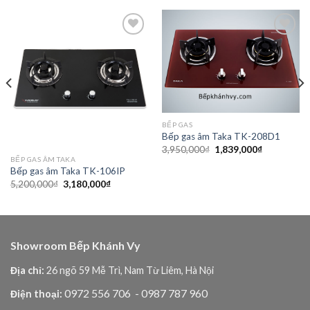
Add to
Add to
wishlist
wishlist
BẾP GAS
Bếp gas âm Taka TK-208D1
Giá
Giá
3,950,000
₫
1,839,000
₫
gốc
hiện
BẾP GAS ÂM TAKA
là:
tại
Bếp gas âm Taka TK-106IP
3,950,000₫.
là:
Giá
Giá
5,200,000
₫
3,180,000
₫
₫.
1,839,000₫
gốc
hiện
là:
tại
5,200,000₫.
là:
3,180,000₫.
Showroom Bếp Khánh Vy
Địa chỉ:
26 ngõ 59 Mễ Trì, Nam Từ Liêm, Hà Nội
0972 556 706
- 0987 787 960
Điện thoại: