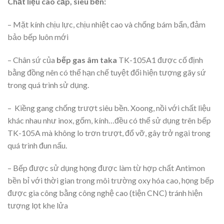
Chất liệu cao cấp, siêu bền:
– Mặt kính chịu lực, chịu nhiệt cao và chống bám bẩn, đảm
bảo bếp luôn mới
– Chân sứ của
bếp gas âm taka
TK-105A1 được cố định
bằng đồng nên có thể hạn chế tuyệt đối hiện tượng gãy sứ
trong quá trình sử dụng.
– Kiềng gang chống trượt siêu bền. Xoong, nồi với chất liệu
khác nhau như inox, gốm, kính…đều có thể sử dụng trên bếp
TK-105A mà không lo trơn trượt, đổ vỡ, gây trở ngại trong
quá trình đun nấu.
– Bếp được sử dụng họng được làm từ hợp chất Antimon
bền bỉ với thời gian trong môi trường oxy hóa cao, họng bếp
được gia công bằng công nghệ cao (tiện CNC) tránh hiện
tượng lọt khe lửa