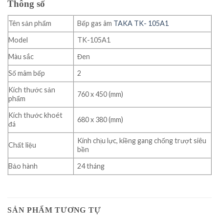
Thông số
Tên sản phẩm
Bếp gas âm
TAKA TK- 105A1
Model
TK-105A1
Màu sắc
Đen
Số mâm bếp
2
Kích thước sản
760 x 450 (mm)
phẩm
Kích thước khoét
680 x 380 (mm)
đá
Kính chịu lực, kiềng gang chống trượt siêu
Chất liệu
bền
Bảo hành
24 tháng
SẢN PHẨM TƯƠNG TỰ