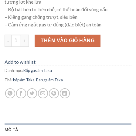
tượng lọt khe lửa
– Bộ bát bên to, bên nhỏ, có thể hoán đổi vùng nấu
– Kiềng gang chống trượt, siêu bền
– Cảm ứng ngắt gas tự động (đặc biệt) an toàn
Bếp gas âm Taka TK-105A1 số lượng
THÊM VÀO GIỎ HÀNG
Add to wishlist
Danh mục:
Bếp gas âm Taka
Thẻ:
bếp âm Taka
,
Bep ga âm Taka
MÔ TẢ