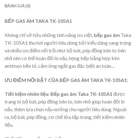
ĐÁNH GIÁ (0)
BẾP GAS ÂM TAKA TK-105A1
Không chỉ sở hữu những tính năng ưu việt,
bếp gas âm
Taka
TK-105A1 thu hút người tiêu dùng bởi kiểu dáng sang trọng
và nhiều ưu điểm nổi trội như bộ bát, pép đồng bên to bên
nhỏ nên có thể hoán đổi lò nấu, họng bếp bằng hợp kim
antimon bền bỉ, cảm ứng ngắt gas đặc biệt an toàn…
ƯU ĐIỂM NỔI BẬT CỦA BẾP GAS ÂM TAKA TK-105A1:
Tiết kiệm nhiên liệu:
Bếp gas âm Taka TK-105A1
được
trang bị bộ bát, pép đồng bên to, bên nhỏ giúp hoán đổi lò
nấu, thêm lựa chọn nấu nướng cho người tiêu dùng. Ngoài
ra, bộ bát, pép đồng, cơ chế lửa tập trung, tiết kiệm nhiên
liệu.