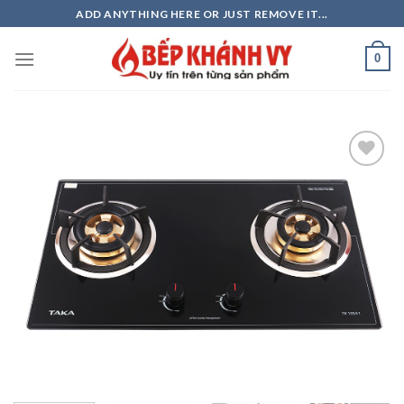
Skip
ADD ANYTHING HERE OR JUST REMOVE IT...
to
content
0
Add to
wishlist