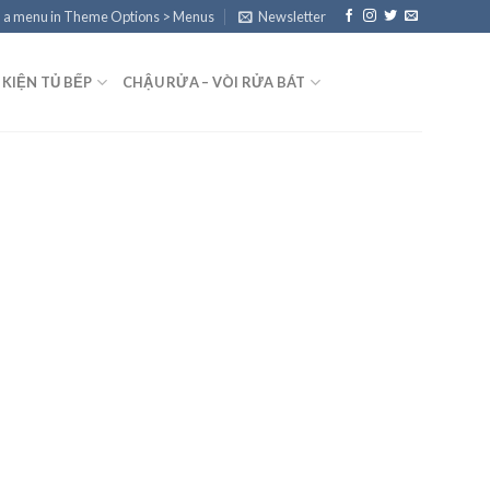
 a menu in Theme Options > Menus
Newsletter
 KIỆN TỦ BẾP
CHẬU RỬA – VÒI RỬA BÁT