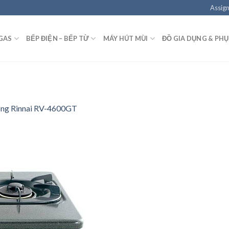
Assign
GAS
BẾP ĐIỆN – BẾP TỪ
MÁY HÚT MÙI
ĐỒ GIA DỤNG & PHỤ
ng Rinnai RV-4600GT