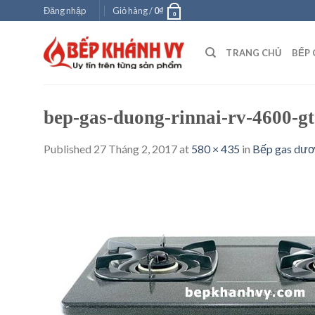
Skip
Đăng nhập
Giỏ hàng /
0
₫
0
to
content
TRANG CHỦ
BẾP 
bep-gas-duong-rinnai-rv-4600-gt
Published
27 Tháng 2, 2017
at
580 × 435
in
Bếp gas dươ