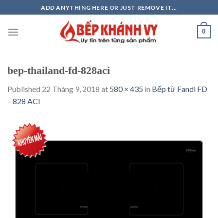
Skip
ADD ANYTHING HERE OR JUST REMOVE IT...
to
content
0
bep-thailand-fd-828aci
Published
22 Tháng 9, 2018
at
580 × 435
in
Bếp từ Fandi FD
– 828 ACI