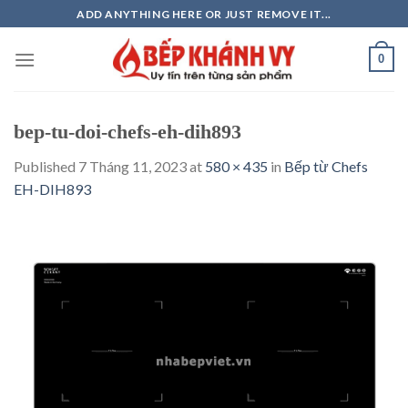
Skip
ADD ANYTHING HERE OR JUST REMOVE IT...
to
content
0
bep-tu-doi-chefs-eh-dih893
Published
7 Tháng 11, 2023
at
580 × 435
in
Bếp từ Chefs
EH-DIH893