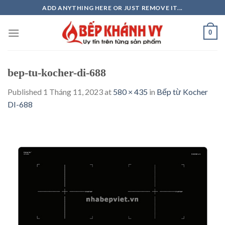
Skip
ADD ANYTHING HERE OR JUST REMOVE IT...
to
content
0
bep-tu-kocher-di-688
Published
1 Tháng 11, 2023
at
580 × 435
in
Bếp từ Kocher
DI-688