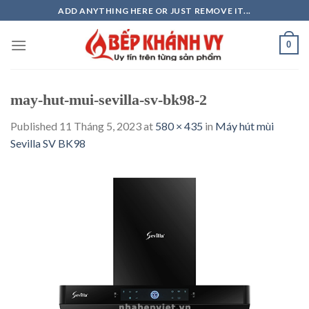
Skip
ADD ANYTHING HERE OR JUST REMOVE IT...
to
content
0
may-hut-mui-sevilla-sv-bk98-2
Published
11 Tháng 5, 2023
at
580 × 435
in
Máy hút mùi
Sevilla SV BK98