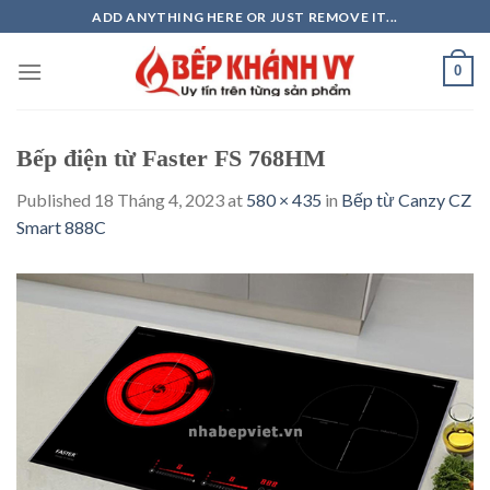
Skip
ADD ANYTHING HERE OR JUST REMOVE IT...
to
content
0
Bếp điện từ Faster FS 768HM
Published
18 Tháng 4, 2023
at
580 × 435
in
Bếp từ Canzy CZ
Smart 888C