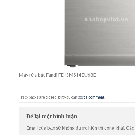
Máy rửa bát Fandi FD-SMS14EU68E
Trackbacks are closed, but you can
post a comment
.
Để lại một bình luận
Email của bạn sẽ không được hiển thị công khai.
Các