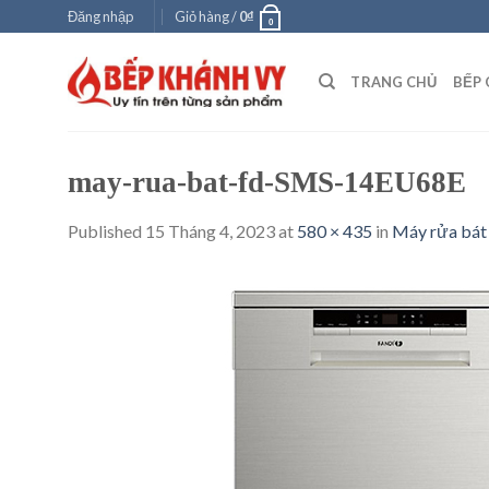
Skip
Đăng nhập
Giỏ hàng /
0
₫
0
to
content
TRANG CHỦ
BẾP 
may-rua-bat-fd-SMS-14EU68E
Published
15 Tháng 4, 2023
at
580 × 435
in
Máy rửa bá