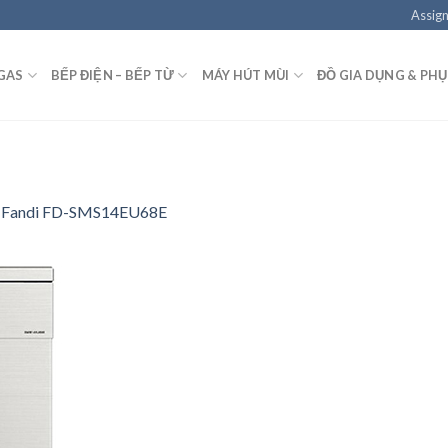
Assign
GAS
BẾP ĐIỆN – BẾP TỪ
MÁY HÚT MÙI
ĐỒ GIA DỤNG & PHỤ
t Fandi FD-SMS14EU68E