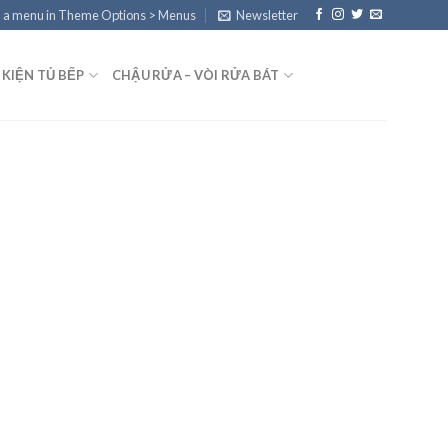
 a menu in Theme Options > Menus
Newsletter
 KIỆN TỦ BẾP
CHẬU RỬA – VÒI RỬA BÁT