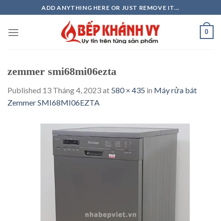
Skip
ADD ANYTHING HERE OR JUST REMOVE IT...
to
content
0
zemmer smi68mi06ezta
Published
13 Tháng 4, 2023
at
580 × 435
in
Máy rửa bát
Zemmer SMI68MI06EZTA