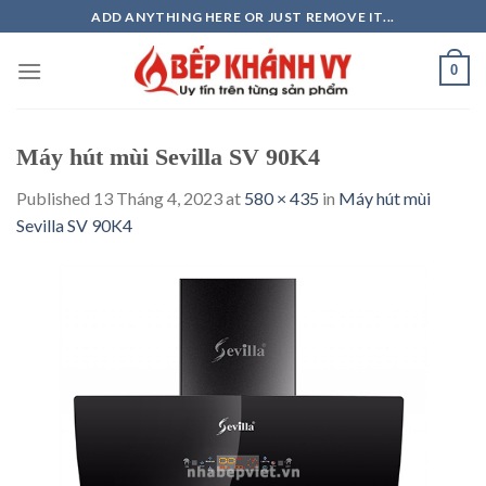
Skip
ADD ANYTHING HERE OR JUST REMOVE IT...
to
content
0
Máy hút mùi Sevilla SV 90K4
Published
13 Tháng 4, 2023
at
580 × 435
in
Máy hút mùi
Sevilla SV 90K4