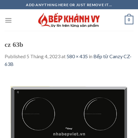
Skip
ADD ANYTHING HERE OR JUST REMOVE IT...
to
content
0
cz 63b
Published
5 Tháng 4, 2023
at
580 × 435
in
Bếp từ Canzy CZ-
63B