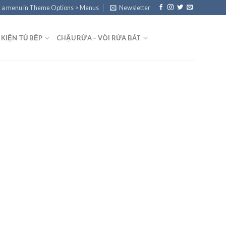
 a menu in Theme Options > Menus
Newsletter
 KIỆN TỦ BẾP
CHẬU RỬA – VÒI RỬA BÁT