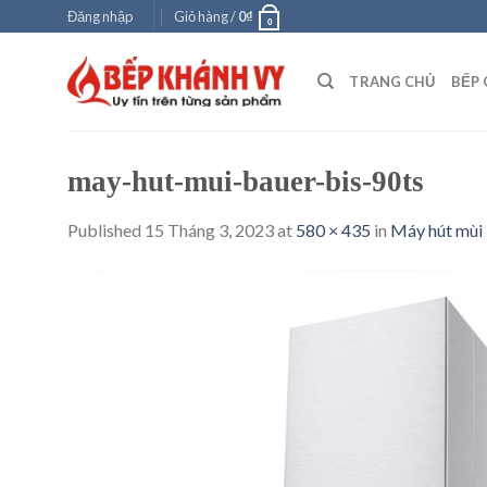
Skip
Đăng nhập
Giỏ hàng /
0
₫
0
to
content
TRANG CHỦ
BẾP 
may-hut-mui-bauer-bis-90ts
Published
15 Tháng 3, 2023
at
580 × 435
in
Máy hút mùi