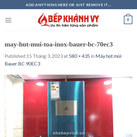
Skip
ADD ANYTHING HERE OR JUST REMOVE IT...
to
content
0
may-hut-mui-toa-inox-bauer-bc-70ec3
Published
15 Tháng 3, 2023
at
580 × 435
in
Máy hút mùi
Bauer BC 90EC3