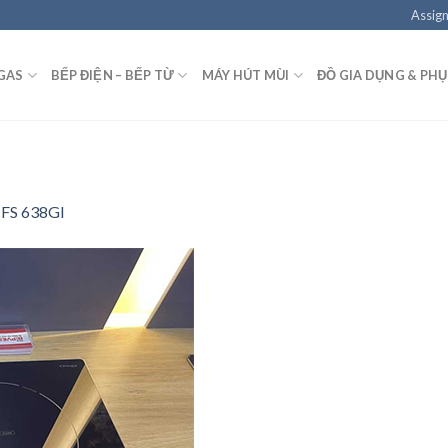
Assign
GAS
BẾP ĐIỆN – BẾP TỪ
MÁY HÚT MÙI
ĐỒ GIA DỤNG & PHỤ
 FS 638GI