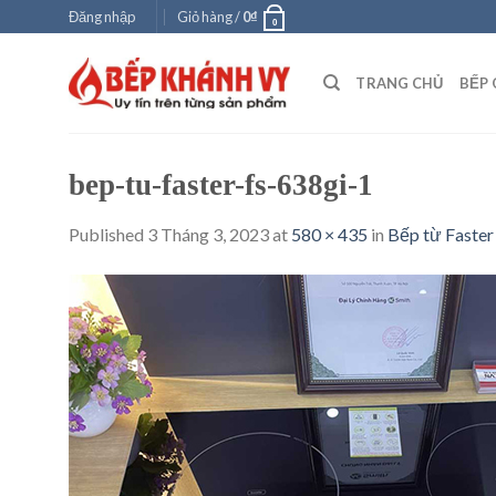
Skip
Đăng nhập
Giỏ hàng /
0
₫
0
to
content
TRANG CHỦ
BẾP 
bep-tu-faster-fs-638gi-1
Published
3 Tháng 3, 2023
at
580 × 435
in
Bếp từ Faster