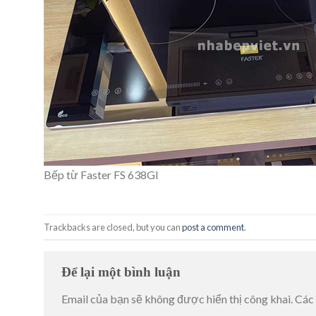
Bếp từ Faster FS 638GI
Trackbacks are closed, but you can
post a comment
.
Để lại một bình luận
Email của bạn sẽ không được hiển thị công khai.
Các