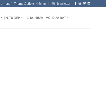
 a menu in Theme Options > Menus
Newsletter
 KIỆN TỦ BẾP
CHẬU RỬA – VÒI RỬA BÁT