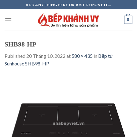
Skip
ADD ANYTHING HERE OR JUST REMOVE IT...
to
content
0
SHB98-HP
Published
20 Tháng 10, 2022
at
580 × 435
in
Bếp từ
Sunhouse SHB98-HP