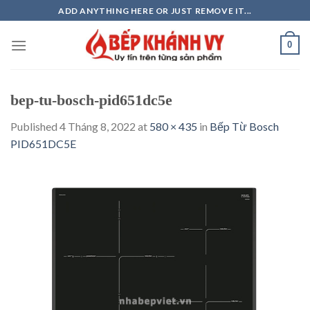
Skip
ADD ANYTHING HERE OR JUST REMOVE IT...
to
content
0
bep-tu-bosch-pid651dc5e
Published
4 Tháng 8, 2022
at
580 × 435
in
Bếp Từ Bosch
PID651DC5E