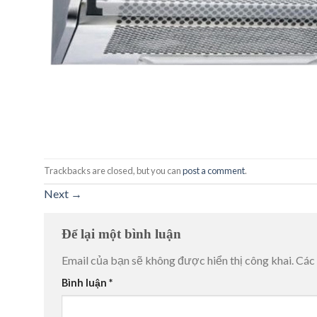
Trackbacks are closed, but you can
post a comment
.
Next
→
Để lại một bình luận
Email của bạn sẽ không được hiển thị công khai.
Các
Bình luận
*