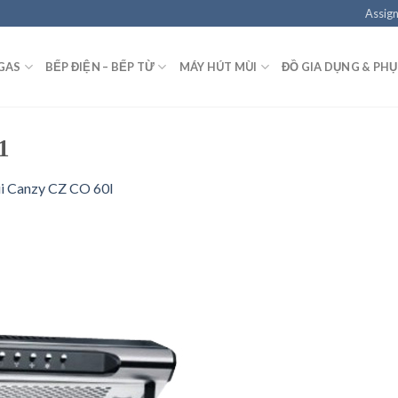
Assign
GAS
BẾP ĐIỆN – BẾP TỪ
MÁY HÚT MÙI
ĐỒ GIA DỤNG & PHỤ
1
i Canzy CZ CO 60I