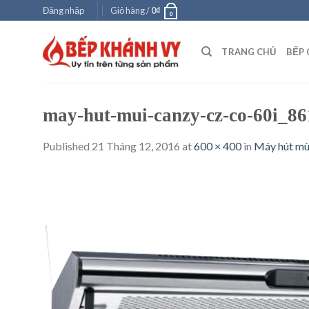
Skip
Đăng nhập
Giỏ hàng /
0
₫
0
to
content
TRANG CHỦ
BẾP 
may-hut-mui-canzy-cz-co-60i_86
Published
21 Tháng 12, 2016
at
600 × 400
in
Máy hút mù