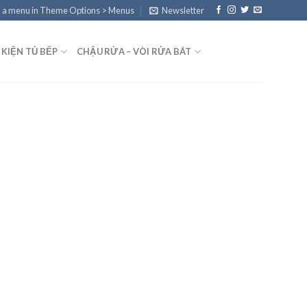
 a menu in Theme Options > Menus
Newsletter
 KIỆN TỦ BẾP
CHẬU RỬA – VÒI RỬA BÁT