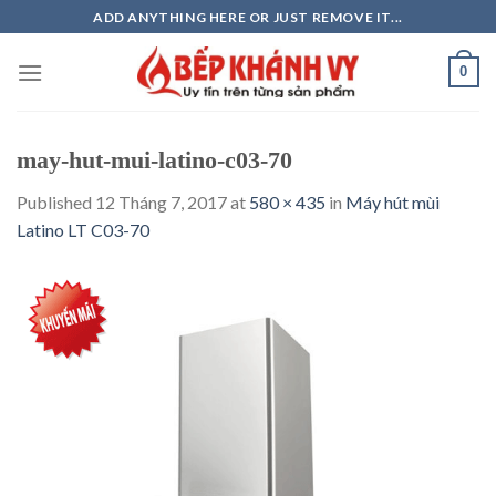
Skip
ADD ANYTHING HERE OR JUST REMOVE IT...
to
content
0
may-hut-mui-latino-c03-70
Published
12 Tháng 7, 2017
at
580 × 435
in
Máy hút mùi
Latino LT C03-70