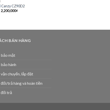
I
i Canzy CZ90D2
Giá
Giá
2,200,000
₫
gốc
hiện
là:
tại
6,080,000₫.
là:
2,200,000₫.
ÁCH BÁN HÀNG
h bảo mật
 bảo hành
 vận chuyển, lắp đặt
 đổi/trả hàng và hoàn tiền
 đổi trả