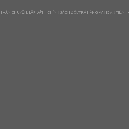
H VẬN CHUYỂN, LẮP ĐẶT
CHÍNH SÁCH ĐỔI/TRẢ HÀNG VÀ HOÀN TIỀN