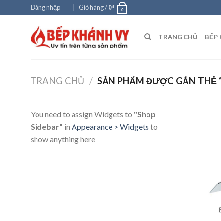
Skip
Đăng nhập
Giỏ hàng /
0
₫
0
to
content
TRANG CHỦ
BẾP 
TRANG CHỦ
/
SẢN PHẨM ĐƯỢC GẮN THẺ “
You need to assign Widgets to
"Shop
Sidebar"
in
Appearance > Widgets
to
show anything here