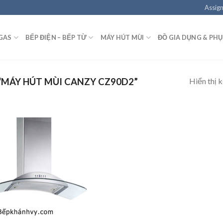
Assign
GAS
BẾP ĐIỆN – BẾP TỪ
MÁY HÚT MÙI
ĐỒ GIA DỤNG & PHỤ
Hiển thị 
MÁY HÚT MÙI CANZY CZ90D2”
Add to
wishlist