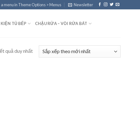
 a menu in Theme Options > Menus
Newsletter
 KIỆN TỦ BẾP
CHẬU RỬA – VÒI RỬA BÁT
kết quả duy nhất