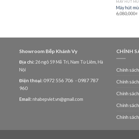
MÁY HÚT MÙ
Máy hút mù
6,080,000
₫
Showroom Bếp Khánh Vy
CHÍNH S
Địa chỉ:
26 ngõ 59 Mễ Trì, Nam Từ Liêm, Hà
Chính sác
Nội
0972 556 706
- 0987 787
Điện thoại:
Chính sách
960
Chính sách
Email:
nhabepviet.vn@gmail.com
Chính sách
Chính sách