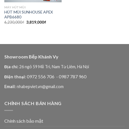
MÁY HÚT MÙI
HÚT MÙI SUNHOUSE APEX
APB6680
Giá
Giá
6,230,000
₫
3,819,000
₫
gốc
hiện
là:
tại
6,230,000₫.
là:
3,819,000₫.
Showroom Bếp Khánh Vy
Địa chỉ:
26 ngõ 59 Mễ Trì, Nam Từ Liêm, Hà Nội
0972 556 706
- 0987 787 960
Điện thoại:
Email:
nhabepviet.vn@gmail.com
CHÍNH SÁCH BÁN HÀNG
Chính sách bảo mật