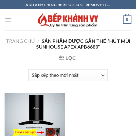
Skip
ADD ANYTHING HERE OR JUST REMOVE IT...
to
content
0
TRANG CHỦ
/
SẢN PHẨM ĐƯỢC GẮN THẺ “HÚT MÙI
SUNHOUSE APEX APB6680”
LỌC
Add to
wishlist