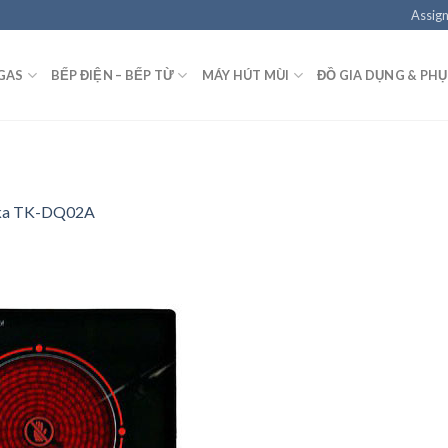
Assign
GAS
BẾP ĐIỆN – BẾP TỪ
MÁY HÚT MÙI
ĐỒ GIA DỤNG & PHỤ
aka TK-DQ02A