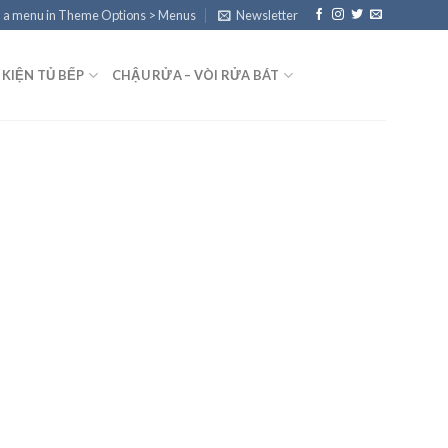
 a menu in Theme Options > Menus
Newsletter
 KIỆN TỦ BẾP
CHẬU RỬA – VÒI RỬA BÁT