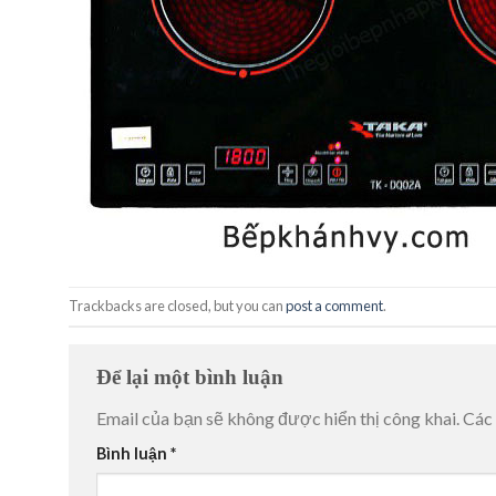
Trackbacks are closed, but you can
post a comment
.
Để lại một bình luận
Email của bạn sẽ không được hiển thị công khai.
Các
Bình luận
*