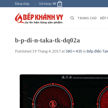
Skip
Đăng nhập
Giỏ hàng /
0
₫
0
to
content
TRANG CHỦ
BẾP 
b-p-di-n-taka-tk-dq02a
Published
19 Tháng 4, 2017
at
580 × 435
in
Bếp điện T