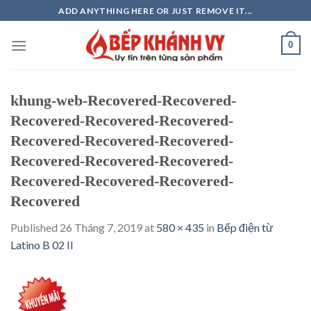
Skip
ADD ANYTHING HERE OR JUST REMOVE IT...
to
content
0
khung-web-Recovered-Recovered-
Recovered-Recovered-Recovered-
Recovered-Recovered-Recovered-
Recovered-Recovered-Recovered-
Recovered-Recovered-Recovered-
Recovered
Published
26 Tháng 7, 2019
at
580 × 435
in
Bếp điện từ
Latino B 02 II