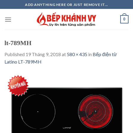
Skip
ADD ANYTHING HERE OR JUST REMOVE IT...
to
content
0
lt-789MH
Published
19 Tháng 9, 2018
at
580 × 435
in
Bếp điện từ
Latino LT-789MH