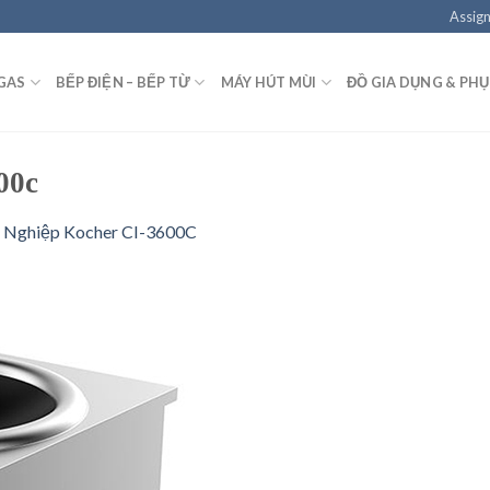
Assign
GAS
BẾP ĐIỆN – BẾP TỪ
MÁY HÚT MÙI
ĐỒ GIA DỤNG & PHỤ
00c
 Nghiệp Kocher CI-3600C