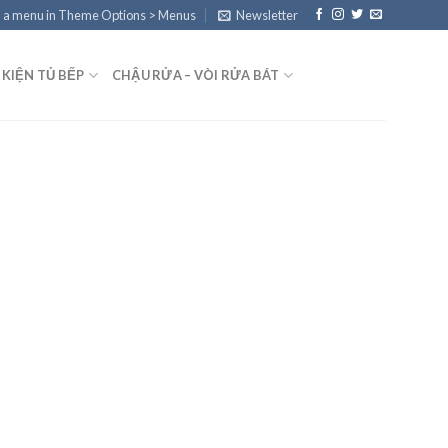
 a menu in Theme Options > Menus
Newsletter
 KIỆN TỦ BẾP
CHẬU RỬA – VÒI RỬA BÁT