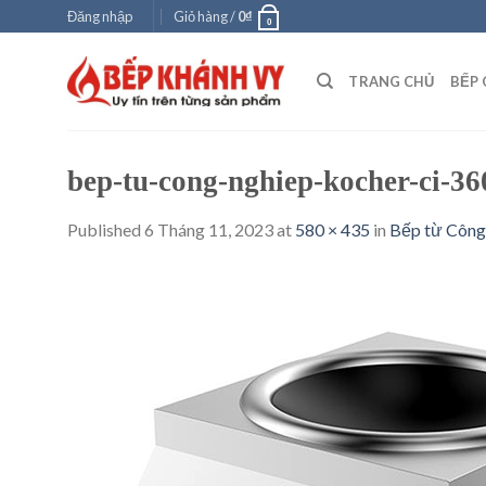
Skip
Đăng nhập
Giỏ hàng /
0
₫
0
to
content
TRANG CHỦ
BẾP 
bep-tu-cong-nghiep-kocher-ci-36
Published
6 Tháng 11, 2023
at
580 × 435
in
Bếp từ Công