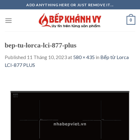
Skip
ADD ANYTHING HERE OR JUST REMOVE IT...
to
content
0
bep-tu-lorca-lci-877-plus
Published
11 Tháng 10, 2023
at
580 × 435
in
Bếp từ Lorca
LCI-877 PLUS