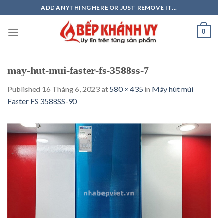
Skip
ADD ANYTHING HERE OR JUST REMOVE IT...
to
content
0
may-hut-mui-faster-fs-3588ss-7
Published
16 Tháng 6, 2023
at
580 × 435
in
Máy hút mùi
Faster FS 3588SS-90