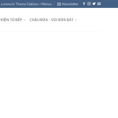
 a menu in Theme Options > Menus
Newsletter
 KIỆN TỦ BẾP
CHẬU RỬA – VÒI RỬA BÁT