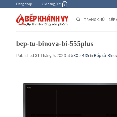
Skip
Đăng nhập
Giỏ hàng /
0
₫
0
to
content
TRANG CHỦ
BẾP 
bep-tu-binova-bi-555plus
Published
31 Tháng 5, 2023
at
580 × 435
in
Bếp từ Bino