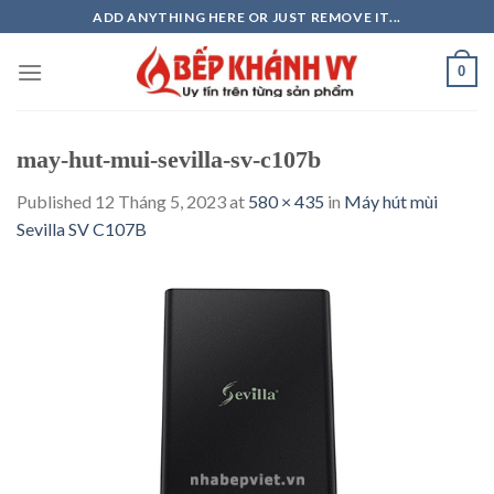
Skip
ADD ANYTHING HERE OR JUST REMOVE IT...
to
content
0
may-hut-mui-sevilla-sv-c107b
Published
12 Tháng 5, 2023
at
580 × 435
in
Máy hút mùi
Sevilla SV C107B