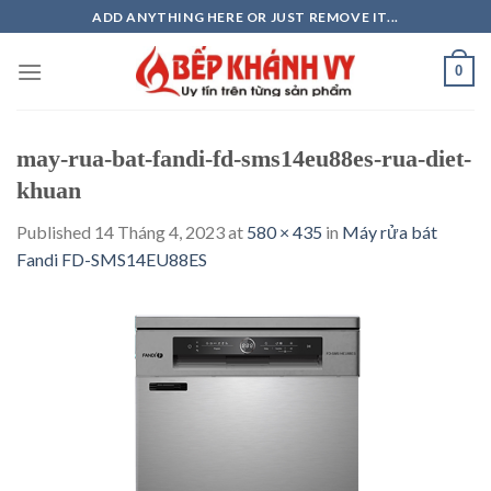
Skip
ADD ANYTHING HERE OR JUST REMOVE IT...
to
content
0
may-rua-bat-fandi-fd-sms14eu88es-rua-diet-
khuan
Published
14 Tháng 4, 2023
at
580 × 435
in
Máy rửa bát
Fandi FD-SMS14EU88ES