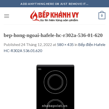
Skip
ADD ANYTHING HERE OR JUST REMOVE IT...
to
content
0
bep-hong-ngoai-hafele-hc-r302a-536-01-620
Published
24 Tháng 12, 2022
at
580 × 435
in
Bếp điện Hafele
HC-R302A 536.01.620