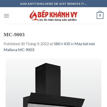
Skip
ADD ANYTHING HERE OR JUST REMOVE IT...
to
content
0
MC-9003
Published
30 Tháng 9, 2022
at
580 × 435
in
Máy hút mùi
Malloca MC-9003